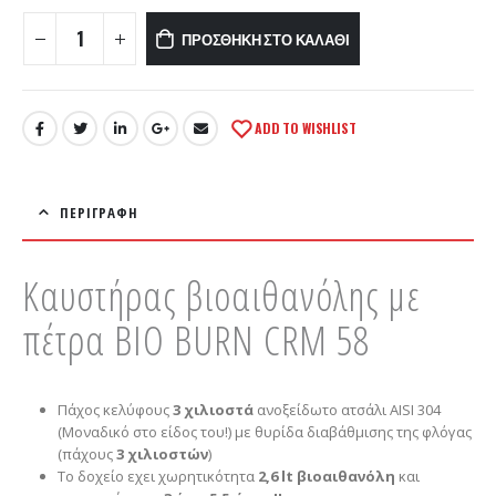
ΠΡΟΣΘΉΚΗ ΣΤΟ ΚΑΛΆΘΙ
ADD TO WISHLIST
ΠΕΡΙΓΡΑΦΉ
Καυστήρας βιοαιθανόλης με
πέτρα BIO BURN CRM 58
Πάχος κελύφους
3 χιλιοστά
ανοξείδωτο ατσάλι AISI 304
(Μοναδικό στο είδος του!) με θυρίδα διαβάθμισης της φλόγας
(πάχους
3 χιλιοστών
)
Το δοχείο εχει χωρητικότητα
2,6 lt βιοαιθανόλη
και