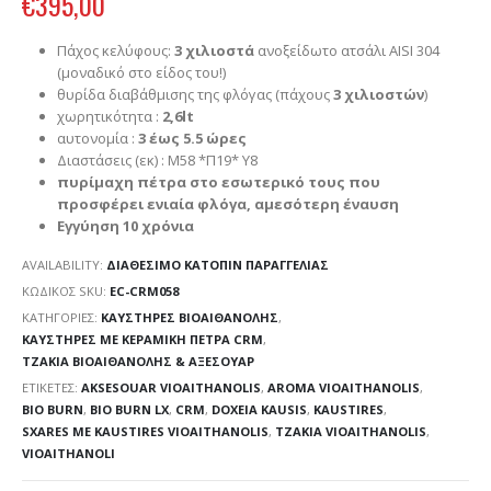
€
395,00
Πάχος κελύφους:
3 χιλιοστά
ανοξείδωτο ατσάλι AISI 304
(μοναδικό στο είδος του!)
θυρίδα διαβάθμισης της φλόγας (πάχους
3 χιλιοστών
)
χωρητικότητα :
2,6lt
αυτονομία :
3 έως 5.5 ώρες
Διαστάσεις (εκ) : Μ58 *Π19* Υ8
πυρίμαχη πέτρα στο εσωτερικό τους που
προσφέρει ενιαία φλόγα, αμεσότερη έναυση
Εγγύηση 10 χρόνια
AVAILABILITY:
ΔΙΑΘΈΣΙΜΟ ΚΑΤΌΠΙΝ ΠΑΡΑΓΓΕΛΊΑΣ
ΚΩΔΙΚΌΣ SKU:
EC-CRM058
ΚΑΤΗΓΟΡΊΕΣ:
ΚΑΥΣΤΗΡΕΣ ΒΙΟΑΙΘΑΝΟΛΗΣ
,
ΚΑΥΣΤΗΡΕΣ ΜΕ ΚΕΡΑΜΙΚΗ ΠΕΤΡΑ CRM
,
ΤΖΑΚΙΑ ΒΙΟΑΙΘΑΝΟΛΗΣ & ΑΞΕΣΟΥΑΡ
ΕΤΙΚΈΤΕΣ:
AKSESOUAR VIOAITHANOLIS
,
AROMA VIOAITHANOLIS
,
BIO BURN
,
BIO BURN LX
,
CRM
,
DOXEIA KAUSIS
,
KAUSTIRES
,
SXARES ME KAUSTIRES VIOAITHANOLIS
,
TZAKIA VIOAITHANOLIS
,
VIOAITHANOLI