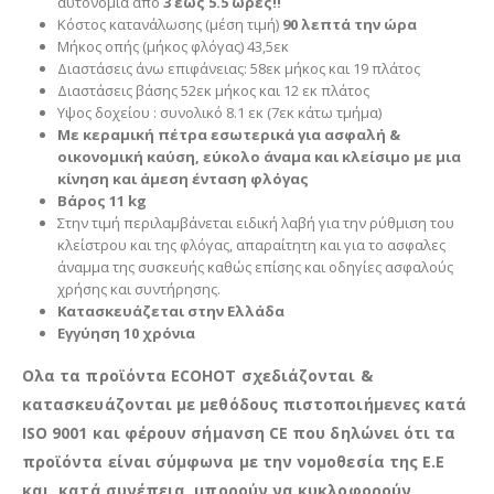
αυτονομία απο
3 έως 5.5 ώρες!!
Κόστος κατανάλωσης (μέση τιμή)
90
λεπτά την ώρα
Μήκος οπής (μήκος φλόγας) 43,5εκ
Διαστάσεις άνω επιφάνειας: 58εκ μήκος και 19 πλάτος
Διαστάσεις βάσης 52εκ μήκος και 12 εκ πλάτος
Υψος δοχείου : συνολικό 8.1 εκ (7εκ κάτω τμήμα)
Mε κεραμική πέτρα εσωτερικά για ασφαλή &
οικονομική καύση, εύκολο άναμα και κλείσιμο με μια
κίνηση και άμεση ένταση φλόγας
Βάρος
11 kg
Στην τιμή περιλαμβάνεται ειδική λαβή για την ρύθμιση του
κλείστρου και της φλόγας, απαραίτητη και για το ασφαλες
άναμμα της συσκευής καθώς επίσης και οδηγίες ασφαλούς
χρήσης και συντήρησης.
Κατασκευάζεται στην Ελλάδα
Εγγύηση 10 χρόνια
Ολα τα προϊόντα ECOHOT σχεδιάζονται &
κατασκευάζονται με μεθόδους πιστοποιήμενες κατά
ISO 9001 και φέρουν σήμανση CE που δηλώνει ότι τα
προϊόντα είναι σύμφωνα με την νομοθεσία της Ε.Ε
και, κατά συνέπεια, μπορούν να κυκλοφορούν