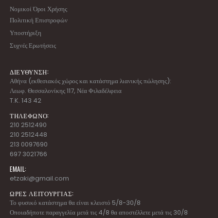
Νομικοί Όροι Χρήσης
Πολιτική Επιστροφών
Υποστήριξη
Συχνές Ερωτήσεις
ΔΙΕΥΘΥΝΣΗ:
Αθήνα (εκθεσιακός χώρος και κατάστημα λιανικής πώλησης):
Λεωφ. Θεσσαλονίκης 117, Νέα Φιλαδέλφεια
T.K. 143 42
ΤΗΛΕΦΩΝΟ:
210 2512490
210 2512448
213 0097690
697 3021766
EMAIL:
etzaki@gmail.com
ΩΡΕΣ ΛΕΙΤΟΥΡΓΙΑΣ:
Το φυσικό κατάστημα θα είναι κλειστό 5/8-30/8
Οποιαδήποτε παραγγελία μετά τις 4/8 θα αποστέλλετε μετά τις 30/8