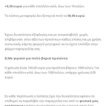
+0,30 ευρώ
για κάθε επιπλέον κιλό, άνω των 10 κιλών.
Το κόστος μεταφοράς δεν ξεπερνά ποτέ τα
50,00 ευρώ
.
Έχετε δυνατότητα εξόφλησης και με αντικαταβολή χωρίς
επιβάρυνση στην αξία των προϊόντων καθώς επίσης και με χρήση
πιστωτικής κάρτας (φορητό pos) αρκεί να το έχετε επιλέξει στην
φόρμα παραγγελίας σας.
Ε) Με γερανό για πολύ βαριά
προϊόντα.
Η χρέωση είναι 100,00 ευρώ για προϊόντα βάρους 1000 κιλών. Για
κάθε επιπλέον κιλό, άνω των 1000 κιλών, υπάρχει χρέωση 0,05
ευρώ.
Σε κάθε περίπτωση ο πελάτης έχει την δυνατότητα εφόσον το
επιθυμεί να παραλάβει την παραγγελία του από το
φυσικό μας
κατάστημα
κατόπιν συνεννόησης για την ώρα και αφού έχει