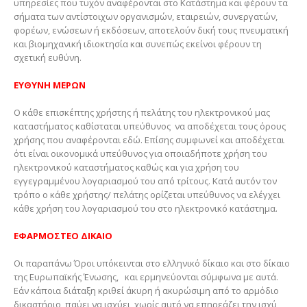
υπηρεσίες που τυχόν αναφέρονται στο Κατάστημα και φέρουν τα
σήματα των αντίστοιχων οργανισμών, εταιρειών, συνεργατών,
φορέων, ενώσεων ή εκδόσεων, αποτελούν δική τους πνευματική
και βιομηχανική ιδιοκτησία και συνεπώς εκείνοι φέρουν τη
σχετική ευθύνη.
ΕΥΘΥΝΗ ΜΕΡΩΝ
Ο κάθε επισκέπτης χρήστης ή πελάτης του ηλεκτρονικού μας
καταστήματος καθίσταται υπεύθυνος να αποδέχεται τους όρους
χρήσης που αναφέρονται εδώ. Επίσης συμφωνεί και αποδέχεται
ότι είναι οικονομικά υπεύθυνος για οποιαδήποτε χρήση του
ηλεκτρονικού καταστήματος καθώς και για χρήση του
εγγεγραμμένου λογαριασμού του από τρίτους. Κατά αυτόν τον
τρόπο ο κάθε χρήστης/ πελάτης ορίζεται υπεύθυνος να ελέγχει
κάθε χρήση του λογαριασμού του στο ηλεκτρονικό κατάστημα.
ΕΦΑΡΜΟΣΤΕΟ ΔΙΚΑΙΟ
Οι παραπάνω Όροι υπόκεινται στο ελληνικό δίκαιο και στο δίκαιο
της Ευρωπαϊκής Ένωσης, και ερμηνεύονται σύμφωνα με αυτά.
Εάν κάποια διάταξη κριθεί άκυρη ή ακυρώσιμη από το αρμόδιο
δικαστήριο, παύει να ισχύει, χωρίς αυτό να επηρεάζει την ισχύ