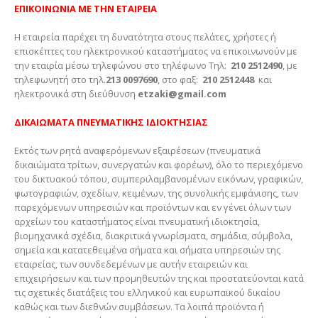
ΕΠΙΚΟΙΝΩΝΙΑ ΜΕ ΤΗΝ ΕΤΑΙΡΕΙΑ
Η εταιρεία παρέχει τη δυνατότητα στους πελάτες, χρήστες ή
επισκέπτες του ηλεκτρονικού καταστήματος να επικοινωνούν με
την εταιρία μέσω τηλεφώνου στο τηλέφωνο Τηλ:
210 2512490
, με
τηλεφωνητή στο τηλ.
213 0097690
, στο φαξ:
210 2512448
και
ηλεκτρονικά στη διεύθυνση
etzaki
@
gmail
.
com
ΔΙΚΑΙΩΜΑΤΑ ΠΝΕΥΜΑΤΙΚΗΣ ΙΔΙΟΚΤΗΣΙΑΣ
Εκτός των ρητά αναφερόμενων εξαιρέσεων (πνευματικά
δικαιώματα τρίτων, συνεργατών και φορέων), όλο το περιεχόμενο
του δικτυακού τόπου, συμπεριλαμβανομένων εικόνων, γραφικών,
φωτογραφιών, σχεδίων, κειμένων, της συνολικής εμφάνισης, των
παρεχόμενων υπηρεσιών και προϊόντων και εν γένει όλων των
αρχείων του καταστήματος είναι πνευματική ιδιοκτησία,
βιομηχανικά σχέδια, διακριτικά γνωρίσματα, σημάδια, σύμβολα,
σημεία και κατατεθειμένα σήματα και σήματα υπηρεσιών της
εταιρείας, των συνδεδεμένων με αυτήν εταιρειών και
επιχειρήσεων και των προμηθευτών της και προστατεύονται κατά
τις σχετικές διατάξεις του ελληνικού και ευρωπαϊκού δικαίου
καθώς και των διεθνών συμβάσεων. Τα λοιπά προϊόντα ή