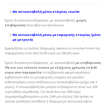
Με αντικαταβολή μέσω εταιρίας courier
Έχετε δυνατότητα εξόφλησης με αντικαταβολή
χωρίς
επιβάρυνση
στην αξία των προϊόντων.
Με αντικαταβολή μέσω μεταφορικής εταιρίας (μόνο
με μετρητά)
Εμφανίζεται ως τρόπος πληρωμής εφόσον το συνολικό ποσό της
παραγγελίας είναι από 50,00 ευρώ ως 500,00 ευρώ.
Έχετε δυνατότητα εξόφλησης με αντικαταβολή
με επιβάρυνση
5% επι του τελικού ποσού με ελάχιστη χρέωση τα 8,00
ευρώ
ανα παραγγελία
. Η επιβάρυνση αφορά κρατήσεις
εμβαστικών από τις μεταφορικές εταιρίες και μεγάλες
καθυστερήσεις στην απόδοση των αντικαταβολών (μέχρι και 3
μήνες) .
Η αντικαταβολή δεν μπορεί να ξεπερνά το ποσό των 500
ευρώ βάση νομοθεσίας. Για ποσά άνω των 500 ευρώ
(συμπεριλαμβανομένου φ.π.α. 24% για ιδιώτες ) θα πρέπει να
γίνεται τραπεζική κατάθεση ή πληρωμή με πιστωτική κάρτα.