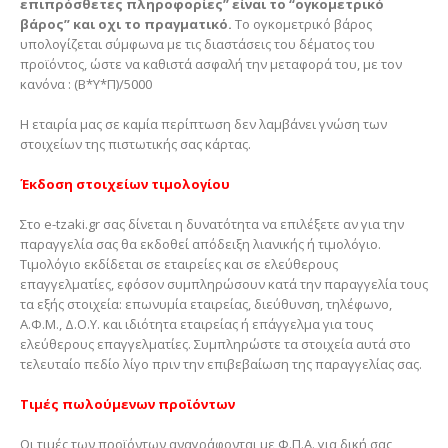
επιπρόσθετες πληροφορίες” είναι το “ογκομετρικό
βάρος” και οχι το πραγματικό.
Το ογκομετρικό βάρος
υπολογίζεται σύμφωνα με τις διαστάσεις του δέματος του
προϊόντος, ώστε να καθιστά ασφαλή την μεταφορά του, με τον
κανόνα : (Β*Υ*Π)/5000
Η εταιρία μας σε καμία περίπτωση δεν λαμβάνει γνώση των
στοιχείων της πιστωτικής σας κάρτας.
Έκδοση στοιχείων τιμολογίου
Στο e-tzaki.gr σας δίνεται η δυνατότητα να επιλέξετε αν για την
παραγγελία σας θα εκδοθεί απόδειξη λιανικής ή τιμολόγιο.
Τιμολόγιο εκδίδεται σε εταιρείες και σε ελεύθερους
επαγγελματίες, εφόσον συμπληρώσουν κατά την παραγγελία τους
τα εξής στοιχεία: επωνυμία εταιρείας, διεύθυνση, τηλέφωνο,
Α.Φ.Μ., Δ.Ο.Υ. και ιδιότητα εταιρείας ή επάγγελμα για τους
ελεύθερους επαγγελματίες. Συμπληρώστε τα στοιχεία αυτά στο
τελευταίο πεδίο λίγο πριν την επιβεβαίωση της παραγγελίας σας.
Τιμές πωλούμενων προϊόντων
Οι τιμές των προϊόντων αναγράφονται με Φ.Π.Α. για δική σας