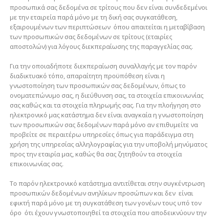
προσωπικά σας δεδομένα σε τρίτους που δεν είναι συνδεδεμένοι
με την εταιρεία παρά μόνο με τη δική σας συγκατάθεση,
εξαιρουμένων των περιπτώσεων όπου απαιτείται η μεταβίβαση
των προσωπικών σας δεδομένων σε τρίτους (εταιρίες
αποστολών) για λόγους διεκπεραίωσης της παραγγελίας σας.
Για την οποιαδήποτε διεκπεραίωση συναλλαγής με τον παρόν
διαδικτυακό τόπο, απαραίτητη προϋπόθεση είναι η
γνωστοποίηση των προσωπικών σας δεδομένων, όπως το
ονοματεπώνυμο σας, η διεύθυνση σας, τα στοιχεία επικοινωνίας
σας καθώς και τα στοιχεία πληρωμής σας. Για την πλοήγηση στο
ηλεκτρονικό μας κατάστημα δεν είναι αναγκαία η γνωστοποίηση
των προσωπικών σας δεδομένων παρά μόνο αν επιθυμείτε να
προβείτε σε περαιτέρω υπηρεσίες όπως για παράδειγμα στη
χρήση της υπηρεσίας αλληλογραφίας για την υποβολή μηνύματος
προς την εταιρία μας, καθώς θα σας ζητηθούν τα στοιχεία
επικοινωνίας σας.
Το παρόν ηλεκτρονικό κατάστημα αντιτίθεται στην συγκέντρωση
προσωπικών δεδομένων ανηλίκων προσώπων και δεν είναι
εφικτή παρά μόνο με τη συγκατάθεση των γονέων τους υπό τον
όρο ότι έχουν γνωστοποιηθεί τα στοιχεία που αποδεικνύουν την