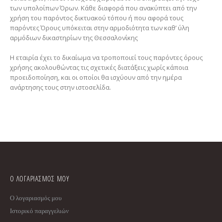
των υπολοίπων Όρων. Κάθε διαφορά που ανακύπτει από την
χρήση του παρόντος δικτυακού τόπου ή που αφορά τους
παρόντες Όρους υπόκειται στην αρμοδιότητα των καθ’ ύλη
αρμόδιων δικαστηρίων της Θεσσαλονίκης
Η εταιρία έχει το δικαίωμα να τροποποιεί τους παρόντες όρους
χρήσης ακολουθώντας τις σχετικές διατάξεις χωρίς κάποια
προειδοποίηση, και οι οποίοι θα ισχύουν από την ημέρα
ανάρτησης τους στην ιστοσελίδα.
Ο ΛΟΓΑΡΙΑΣΜΟΣ ΜΟΥ
Ο λογαριασμός μου
Ιστορικό παραγγελιών