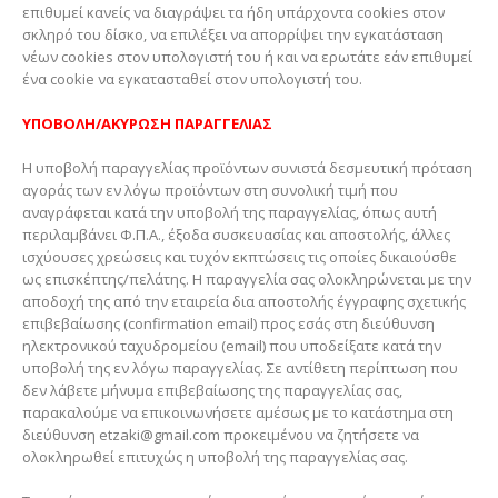
επιθυμεί κανείς να διαγράψει τα ήδη υπάρχοντα cookies στον
σκληρό του δίσκο, να επιλέξει να απορρίψει την εγκατάσταση
νέων cookies στον υπολογιστή του ή και να ερωτάτε εάν επιθυμεί
ένα cookie να εγκατασταθεί στον υπολογιστή του.
ΥΠΟΒΟΛΗ/ΑΚΥΡΩΣΗ ΠΑΡΑΓΓΕΛΙΑΣ
Η υποβολή παραγγελίας προϊόντων συνιστά δεσμευτική πρόταση
αγοράς των εν λόγω προϊόντων στη συνολική τιμή που
αναγράφεται κατά την υποβολή της παραγγελίας, όπως αυτή
περιλαμβάνει Φ.Π.Α., έξοδα συσκευασίας και αποστολής, άλλες
ισχύουσες χρεώσεις και τυχόν εκπτώσεις τις οποίες δικαιούσθε
ως επισκέπτης/πελάτης. Η παραγγελία σας ολοκληρώνεται με την
αποδοχή της από την εταιρεία δια αποστολής έγγραφης σχετικής
επιβεβαίωσης (confirmation email) προς εσάς στη διεύθυνση
ηλεκτρονικού ταχυδρομείου (email) που υποδείξατε κατά την
υποβολή της εν λόγω παραγγελίας. Σε αντίθετη περίπτωση που
δεν λάβετε μήνυμα επιβεβαίωσης της παραγγελίας σας,
παρακαλούμε να επικοινωνήσετε αμέσως με το κατάστημα στη
διεύθυνση etzaki@gmail.com προκειμένου να ζητήσετε να
ολοκληρωθεί επιτυχώς η υποβολή της παραγγελίας σας.