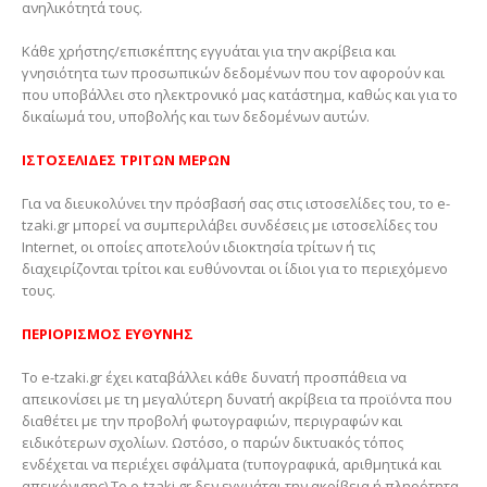
ανηλικότητά τους.
Κάθε χρήστης/επισκέπτης εγγυάται για την ακρίβεια και
γνησιότητα των προσωπικών δεδομένων που τον αφορούν και
που υποβάλλει στο ηλεκτρονικό μας κατάστημα, καθώς και για το
δικαίωμά του, υποβολής και των δεδομένων αυτών.
ΙΣΤΟΣΕΛΙΔΕΣ ΤΡΙΤΩΝ ΜΕΡΩΝ
Για να διευκολύνει την πρόσβασή σας στις ιστοσελίδες του, το e-
tzaki.gr μπορεί να συμπεριλάβει συνδέσεις με ιστοσελίδες του
Internet, οι οποίες αποτελούν ιδιοκτησία τρίτων ή τις
διαχειρίζονται τρίτοι και ευθύνονται οι ίδιοι για το περιεχόμενο
τους.
ΠΕΡΙΟΡΙΣΜΟΣ ΕΥΘΥΝΗΣ
Το e-tzaki.gr έχει καταβάλλει κάθε δυνατή προσπάθεια να
απεικονίσει με τη μεγαλύτερη δυνατή ακρίβεια τα προϊόντα που
διαθέτει με την προβολή φωτογραφιών, περιγραφών και
ειδικότερων σχολίων. Ωστόσο, ο παρών δικτυακός τόπος
ενδέχεται να περιέχει σφάλματα (τυπογραφικά, αριθμητικά και
απεικόνισης).Το e-tzaki.gr δεν εγγυάται την ακρίβεια ή πληρότητα