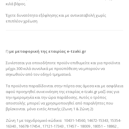
κιλά βάρος.
Έχετε δυνατότητα εξόφλησης και με αντικαταβολή χωρίς
επιπλέον χρέωση
Γ)
με μεταφορική της εταιρίας e-tzaki.gr
Συνίσταται για οποιοδήποτε προϊόν επιθυμείτε και για προϊόντα
μέχρι 300 κιλά συνολικά με προϋπόθεση να μπορούν να
σηκωθούν από τον οδηγό τμηματικά.
Τα προϊόντα παραδίδονται στην πόρτα σας άμεσα και με ασφάλεια
αφού προηγηθεί συνεννόηση της εταιρίας e-tzaki.gr μαζί σας για
την ημερομηνία και την ώρα παράδοσης. Αυτός ο τρόπος
αποστολής μπορεί να χρησιμοποιηθεί από παραλήπτες που
βρίσκονται μόνο εντός Αττικής (Ζωνη 1 & Ζώνη 2)
Ζώνη 1 με ταχυδρομικό κώδικα: 10431-14560, 14672-15343, 15354-
16340 , 16678-17454 , 17121-17343 , 17457 – 18009 , 18051 – 18862 ,