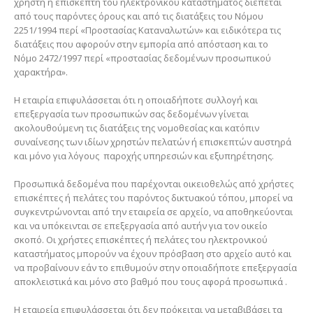
χρήστη ή επισκέπτη του ηλεκτρονικού καταστήματος διέπεται
από τους παρόντες όρους και από τις διατάξεις του Νόμου
2251/1994 περί «Προστασίας Καταναλωτών» και ειδικότερα τις
διατάξεις που αφορούν στην εμπορία από απόσταση και το
Νόμο 2472/1997 περί «προστασίας δεδομένων προσωπικού
χαρακτήρα».
Η εταιρία επιφυλάσσεται ότι η οποιαδήποτε συλλογή και
επεξεργασία των προσωπικών σας δεδομένων γίνεται
ακολουθούμενη τις διατάξεις της νομοθεσίας και κατόπιν
συναίνεσης των ιδίων χρηστών πελατών ή επισκεπτών αυστηρά
και μόνο για λόγους παροχής υπηρεσιών και εξυπηρέτησης.
Προσωπικά δεδομένα που παρέχονται οικειοθελώς από χρήστες
επισκέπτες ή πελάτες του παρόντος δικτυακού τόπου, μπορεί να
συγκεντρώνονται από την εταιρεία σε αρχείο, να αποθηκεύονται
και να υπόκεινται σε επεξεργασία από αυτήν για τον οικείο
σκοπό. Οι χρήστες επισκέπτες ή πελάτες του ηλεκτρονικού
καταστήματος μπορούν να έχουν πρόσβαση στο αρχείο αυτό και
να προβαίνουν εάν το επιθυμούν στην οποιαδήποτε επεξεργασία
αποκλειστικά και μόνο στο βαθμό που τους αφορά προσωπικά .
Η εταιρεία επιφυλάσσεται ότι δεν πρόκειται να μεταβιβάσει τα