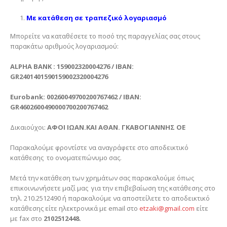
Με κατάθεση σε τραπεζικό λογαριασμό
Μπορείτε να καταθέσετε το ποσό της παραγγελίας σας στους
παρακάτω αριθμούς λογαριασμού:
ALPHA BANK : 159002320004276 / IBAN:
GR2401401590159002320004276
Eurobank: 00260049700200767462 / IBAN:
GR4602600490000700200767462
Δικαιούχοι:
ΑΦΟΙ ΙΩΑΝ.ΚΑΙ ΑΘΑΝ. ΓΚΑΒΟΓΙΑΝΝΗΣ ΟΕ
Παρακαλούμε φροντίστε να αναγράφετε στο αποδεικτικό
κατάθεσης το ονοματεπώνυμο σας.
Μετά την κατάθεση των χρημάτων σας παρακαλούμε όπως
επικοινωνήσετε μαζί μας για την επιβεβαίωση της κατάθεσης στο
τηλ. 210.2512490 ή παρακαλούμε να αποστείλετε το αποδεικτικό
κατάθεσης είτε ηλεκτρονικά με email στο
etzaki@gmail.com
είτε
με fax στο
2102512448.