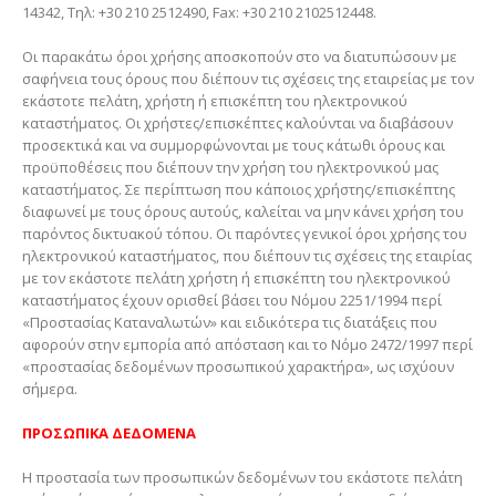
14342, Τηλ: +30 210 2512490, Fax: +30 210 2102512448.
Οι παρακάτω όροι χρήσης αποσκοπούν στο να διατυπώσουν με
σαφήνεια τους όρους που διέπουν τις σχέσεις της εταιρείας με τον
εκάστοτε πελάτη, χρήστη ή επισκέπτη του ηλεκτρονικού
καταστήματος. Οι χρήστες/επισκέπτες καλούνται να διαβάσουν
προσεκτικά και να συμμορφώνονται με τους κάτωθι όρους και
προϋποθέσεις που διέπουν την χρήση του ηλεκτρονικού μας
καταστήματος. Σε περίπτωση που κάποιος χρήστης/επισκέπτης
διαφωνεί με τους όρους αυτούς, καλείται να μην κάνει χρήση του
παρόντος δικτυακού τόπου. Οι παρόντες γενικοί όροι χρήσης του
ηλεκτρονικού καταστήματος, που διέπουν τις σχέσεις της εταιρίας
με τον εκάστοτε πελάτη χρήστη ή επισκέπτη του ηλεκτρονικού
καταστήματος έχουν ορισθεί βάσει του Νόμου 2251/1994 περί
«Προστασίας Καταναλωτών» και ειδικότερα τις διατάξεις που
αφορούν στην εμπορία από απόσταση και το Νόμο 2472/1997 περί
«προστασίας δεδομένων προσωπικού χαρακτήρα», ως ισχύουν
σήμερα.
ΠΡΟΣΩΠΙΚΑ ΔΕΔΟΜΕΝΑ
Η προστασία των προσωπικών δεδομένων του εκάστοτε πελάτη