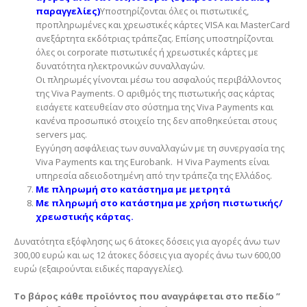
παραγγελίες)
Υποστηρίζονται όλες οι πιστωτικές,
προπληρωμένες και χρεωστικές κάρτες VISA και MasterCard
ανεξάρτητα εκδότριας τράπεζας. Επίσης υποστηρίζονται
όλες οι corporate πιστωτικές ή χρεωστικές κάρτες με
δυνατότητα ηλεκτρονικών συναλλαγών.
Οι πληρωμές γίνονται μέσω του ασφαλούς περιβάλλοντος
της Viva Payments. Ο αριθμός της πιστωτικής σας κάρτας
εισάγετε κατευθείαν στο σύστημα της Viva Payments και
κανένα προσωπικό στοιχείο της δεν αποθηκεύεται στους
servers μας.
Εγγύηση ασφάλειας των συναλλαγών με τη συνεργασία της
Viva Payments και της Eurobank. H Viva Payments είναι
υπηρεσία αδειοδοτημένη από την τράπεζα της Ελλάδος.
Με πληρωμή στο κατάστημα με μετρητά
Με πληρωμή στο κατάστημα με χρήση πιστωτικής/
χρεωστικής κάρτας.
Δυνατότητα εξόφλησης ως 6 άτοκες δόσεις για αγορές άνω των
300,00 ευρώ και ως 12 άτοκες δόσεις για αγορές άνω των 600,00
ευρώ (εξαιρούνται ειδικές παραγγελίες).
To βάρος κάθε προϊόντος που αναγράφεται στο πεδίο ”