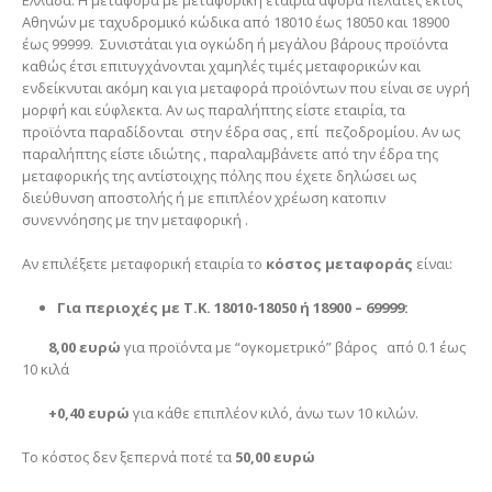
Ελλάδα. Η μεταφορά με μεταφορική εταιρία αφορά πελάτες εκτός
Αθηνών με ταχυδρομικό κώδικα από 18010 έως 18050 και 18900
έως 99999. Συνιστάται για ογκώδη ή μεγάλου βάρους προϊόντα
καθώς έτσι επιτυγχάνονται χαμηλές τιμές μεταφορικών και
ενδείκνυται ακόμη και για μεταφορά προϊόντων που είναι σε υγρή
μορφή και εύφλεκτα. Αν ως παραλήπτης είστε εταιρία, τα
προϊόντα παραδίδονται στην έδρα σας , επί πεζοδρομίου. Αν ως
παραλήπτης είστε ιδιώτης , παραλαμβάνετε από την έδρα της
μεταφορικής της αντίστοιχης πόλης που έχετε δηλώσει ως
διεύθυνση αποστολής ή με επιπλέον χρέωση κατοπιν
συνεννόησης με την μεταφορική .
Αν επιλέξετε μεταφορική εταιρία το
κόστος μεταφοράς
είναι:
Για περιοχές με Τ.Κ. 18010-18050 ή 18900 – 69999:
8,00 ευρώ
για προϊόντα με “ογκομετρικό” βάρος από 0.1 έως
10 κιλά
+0,40 ευρώ
για κάθε επιπλέον κιλό, άνω των 10 κιλών.
Το κόστος δεν ξεπερνά ποτέ τα
50,00 ευρώ