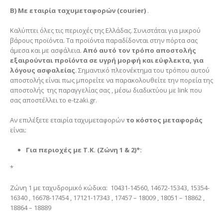
Β) Mε εταιρία ταχυμεταφορών (courier)
.
Καλύπτει όλες τις περιοχές της Ελλάδας. Συνιστάται για μικρού
βάρους προϊόντα. Τα προϊόντα παραδίδονται στην πόρτα σας
άμεσα και με ασφάλεια.
Από αυτό τον τρόπο αποστολής
εξαιρούνται προϊόντα σε υγρή μορφή και εύφλεκτα, για
λόγους ασφαλείας
. Σημαντικό πλεονέκτημα του τρόπου αυτού
αποστολής είναι πως μπορείτε να παρακολουθείτε την πορεία της
αποστολής της παραγγελίας σας , μέσω διαδικτύου με link που
σας αποστέλλει το e-tzaki.gr.
Αν επιλέξετε εταιρία ταχυμεταφορών
το κόστος μεταφοράς
είναι:
Για περιοχές με Τ.Κ. (Ζώνη 1 & 2)*:
*
Ζώνη 1 με ταχυδρομικό κώδικα: 10431-14560, 14672-15343, 15354-
16340 , 16678-17454 , 17121-17343 , 17457 – 18009 , 18051 – 18862 ,
18864 – 18889