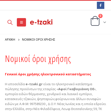
0
ΑΡΧΙΚΉ
ΝΟΜΙΚΟΊ ΌΡΟΙ ΧΡΉΣΗΣ
Νομικοί όροι χρήσης
Γενικοί όροι χρήσης ηλεκτρονικού καταστήματος
Η ιστοσελίδα
e
–
tzaki
.
gr
είναι το ηλεκτρονικό κατάστημα
πώλησης προϊόντων της εταιρίας «
Αφοί Γκαβογιάννη ΟΕ
»,
εμπορία ειδών θέρμανσης, χονδρικό και λιανικό εμπόριο,
κατασκευές τζακιών, ψησταριών,φούρνων και άλλων συναφών
ειδών με Α.Φ.Μ: 997589230
,
Δ.Ο.Y: Νέας Ιωνίας και η οποία εδρεύει
στην Ελλάδα, στην Νέα Φιλαδέλφεια, Λεωφ.Θεσσαλονίκης 59, ΤΚ