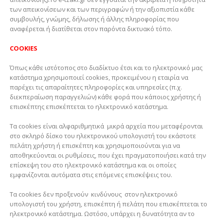
των απεικονίσεων και των περιγραφών ή την αξιοπιστία κάθε
συμβουλής, γνώμης, δήλωσης ή άλλης πληροφορίας που
αναφέρεται ή διατίθεται στον παρόντα δικτυακό τόπο.
COOKIES
Όπως κάθε ιστότοπος στο διαδίκτυο έτσι και το ηλεκτρονικό μας
κατάστημα χρησιμοποιεί cookies, προκειμένου η εταιρία να
παρέχει τις απαραίτητες πληροφορίες και υπηρεσίες (π.χ.
διεκπεραίωση παραγγελιών) κάθε φορά που κάποιος χρήστης ή
επισκέπτης επισκέπτεται το ηλεκτρονικό κατάστημα.
Τα cookies είναι αλφαριθμητικά μικρά αρχεία που μεταφέρονται
στο σκληρό δίσκο του ηλεκτρονικού υπολογιστή του εκάστοτε
πελάτη χρήστη ή επισκέπτη και χρησιμοποιούνται για να
αποθηκεύονται οι ρυθμίσεις, που έχει πραγματοποιήσει κατά την
επίσκεψη του στο ηλεκτρονικό κατάστημα και οι οποίες
εμφανίζονται αυτόματα στις επόμενες επισκέψεις του.
Τα cookies δεν προξενούν κινδύνους στον ηλεκτρονικό
υπολογιστή του χρήστη, επισκέπτη ή πελάτη που επισκέπτεται το
ηλεκτρονικό κατάστημα. Ωστόσο, υπάρχει η δυνατότητα αν το