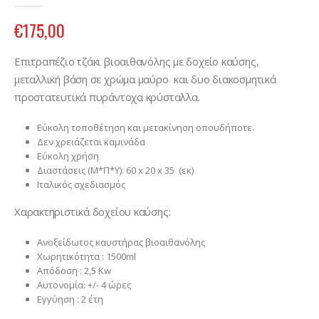
€
175,00
Επιτραπέζιο τζάκι βιοαιθανόλης με δοχείο καύσης,
μεταλλική βάση σε χρώμα μαύρο και δυο διακοσμητικά
προστατευτικά πυράντοχα κρύσταλλα.
Εύκολη τοποθέτηση και μετακίνηση οπουδήποτε.
Δεν χρειάζεται καμινάδα
Εύκολη χρήση
Διαστάσεις (Μ*Π*Υ): 60 x 20 x 35 (εκ)
Ιταλικός σχεδιασμός
Χαρακτηριστικά δοχείου καύσης:
Ανοξείδωτος καυστήρας βιοαιθανόλης
Χωρητικότητα : 1500ml
Απόδοση : 2,5 Kw
Αυτονομία: +/- 4 ώρες
Εγγύηση : 2 έτη