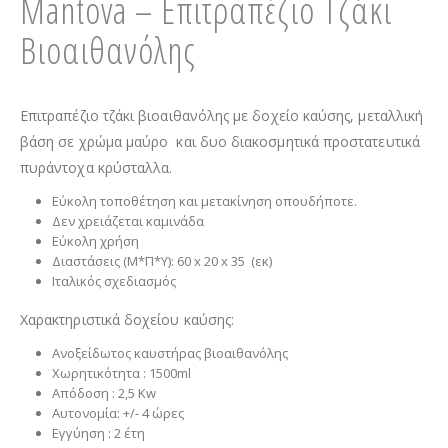
Mantova – Επιτραπέζιο Τζάκι
Βιοαιθανόλης
Επιτραπέζιο τζάκι βιοαιθανόλης με δοχείο καύσης, μεταλλική
βάση σε χρώμα μαύρο και δυο διακοσμητικά προστατευτικά
πυράντοχα κρύσταλλα.
Εύκολη τοποθέτηση και μετακίνηση οπουδήποτε.
Δεν χρειάζεται καμινάδα
Εύκολη χρήση
Διαστάσεις (Μ*Π*Υ): 60 x 20 x 35 (εκ)
Ιταλικός σχεδιασμός
Χαρακτηριστικά δοχείου καύσης:
Ανοξείδωτος καυστήρας βιοαιθανόλης
Χωρητικότητα : 1500ml
Απόδοση : 2,5 Kw
Αυτονομία: +/- 4 ώρες
Εγγύηση : 2 έτη