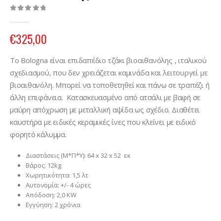
0
out of 5
€
325,00
To Bologna είναι επιδαπέδιο τζάκι βιοαιθανόλης , ιταλικού
σχεδιασμού, που δεν χρειάζεται καμινάδα και λειτουργεί με
βιοαιθανόλη. Μπορεί να τοποθετηθεί και πάνω σε τραπέζι ή
άλλη επιφάνεια. Κατασκευασμένο από ατσάλι με βαφή σε
μαύρη απόχρωση με μεταλλική αψίδα ως σχέδιο. Διαθέτει
καυστήρα με ειδικές κεραμικές ίνες που κλείνει με ειδικό
φορητό κάλυμμα.
Διαστάσεις (Μ*Π*Υ): 64 x 32 x 52 εκ
Βάρος: 12kg
Χωρητικότητα: 1,5 λτ
Αυτονομία: +/- 4 ώρες
Απόδοση: 2,0 KW
Εγγύηση: 2 χρόνια