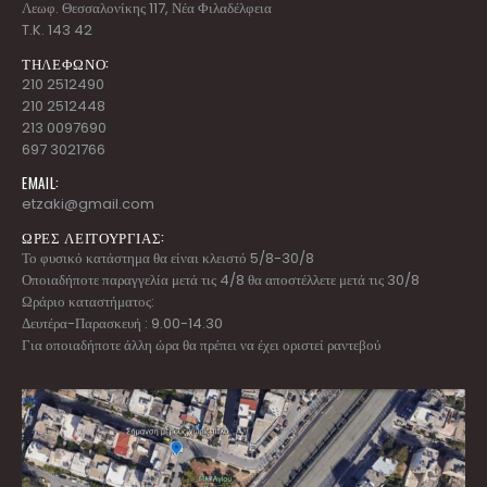
Λεωφ. Θεσσαλονίκης 117, Νέα Φιλαδέλφεια
T.K. 143 42
ΤΗΛΕΦΩΝΟ:
210 2512490
210 2512448
213 0097690
697 3021766
EMAIL:
etzaki@gmail.com
ΩΡΕΣ ΛΕΙΤΟΥΡΓΙΑΣ:
Το φυσικό κατάστημα θα είναι κλειστό 5/8-30/8
Οποιαδήποτε παραγγελία μετά τις 4/8 θα αποστέλλετε μετά τις 30/8
Ωράριο καταστήματος:
Δευτέρα-Παρασκευή : 9.00-14.30
Για οποιαδήποτε άλλη ώρα θα πρέπει να έχει οριστεί ραντεβού