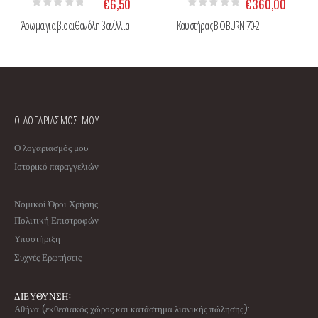
€
6,50
€
360,00
0
Από 5
0
Από 5
Άρωμα για βιοαιθανόλη βανίλλια
Καυστήρας BIOBURN 70-2
Ο ΛΟΓΑΡΙΑΣΜΟΣ ΜΟΥ
Ο λογαριασμός μου
Ιστορικό παραγγελιών
Νομικοί Όροι Χρήσης
Πολιτική Επιστροφών
Υποστήριξη
Συχνές Ερωτήσεις
ΔΙΕΥΘΥΝΣΗ:
Αθήνα (εκθεσιακός χώρος και κατάστημα λιανικής πώλησης):