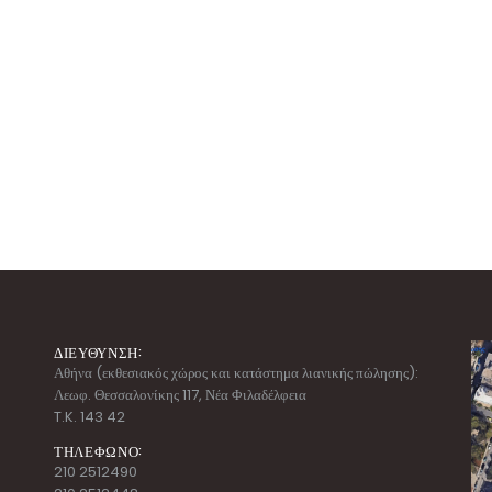
ΔΙΕΥΘΥΝΣΗ:
Αθήνα (εκθεσιακός χώρος και κατάστημα λιανικής πώλησης):
Λεωφ. Θεσσαλονίκης 117, Νέα Φιλαδέλφεια
T.K. 143 42
ΤΗΛΕΦΩΝΟ:
210 2512490