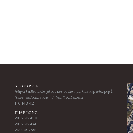
ΔΙΕΥΘΥΝΣΗ:
Αθήνα (εκθεσιακός χώρος και κατάστημα λιανικής πώλησης):
Λεωφ. Θεσσαλονίκης 117, Νέα Φιλαδέλφεια
T.K. 143 42
ΤΗΛΕΦΩΝΟ:
210 2512490
210 2512448
213 0097690