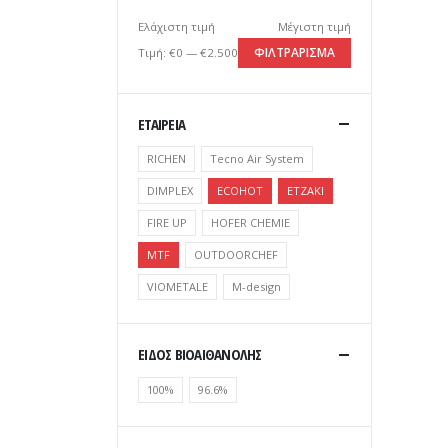
Ελάχιστη τιμή
Μέγιστη τιμή
ΦΙΛΤΡΆΡΙΣΜΑ
Τιμή:
€0
—
€2.500
ΕΤΑΙΡΕΙΑ
RICHEN
Tecno Air System
DIMPLEX
ECOHOT
ETZAKI
FIRE UP
HOFER CHEMIE
MTF
OUTDOORCHEF
VIOMETALE
Μ-design
ΕΙΔΟΣ ΒΙΟΑΙΘΑΝΟΛΗΣ
100%
96.6%