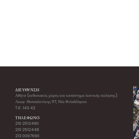
ΔΙΕΥΘΥΝΣΗ:
Αθήνα (εκθεσιακός χώρος και κατάστημα λιανικής πώλησης):
Λεωφ. Θεσσαλονίκης 117, Νέα Φιλαδέλφεια
T.K. 143 42
ΤΗΛΕΦΩΝΟ:
210 2512490
210 2512448
213 0097690